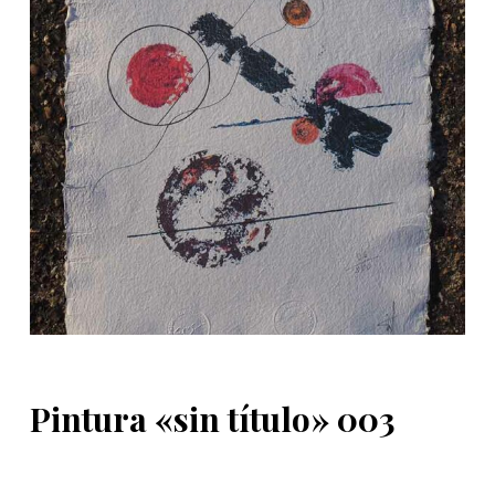
d
o
Pintura «sin título» 003