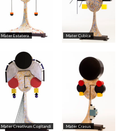
Mater Estatera
Mater Cubica
Mater Creativum Cogitandi
Mater Crasus