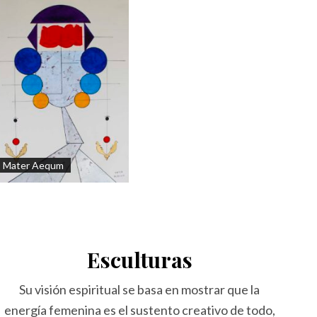
Mater Aequm
Esculturas
Su visión espiritual se basa en mostrar que la
energía femenina es el sustento creativo de todo,