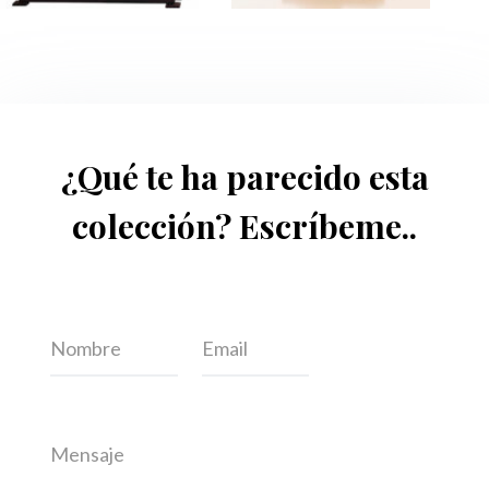
¿Qué te ha parecido esta
colección? Escríbeme..
N
E
a
m
m
a
e
i
*
l
C
*
o