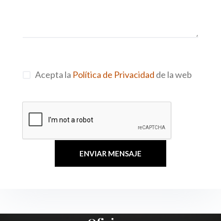
m
m
e
n
t
o
C
Acepta la
Política de Privacidad
de la web
r
a
M
s
e
i
s
l
s
l
a
a
g
s
ENVIAR MENSAJE
e
d
*
e
v
e
r
i