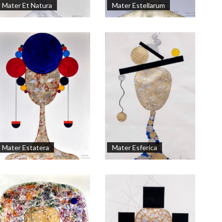
Mater Et Natura
Mater Estellarum
Mater Estatera
Mater Esferica