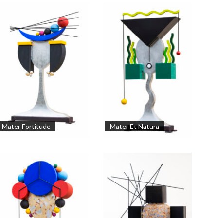
Mater Fortitude
Mater Et Natura