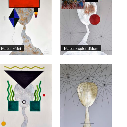
Mater Fidei
Mater Explendidum