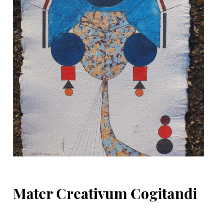
d
o
Mater Creativum Cogitandi