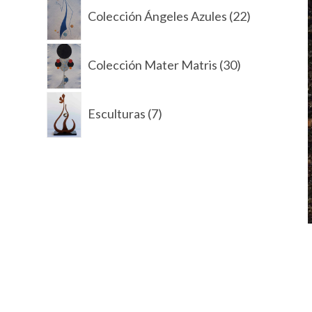
22
d
Colección Ángeles Azules
22
productos
o
30
Colección Mater Matris
30
productos
7
Esculturas
7
productos