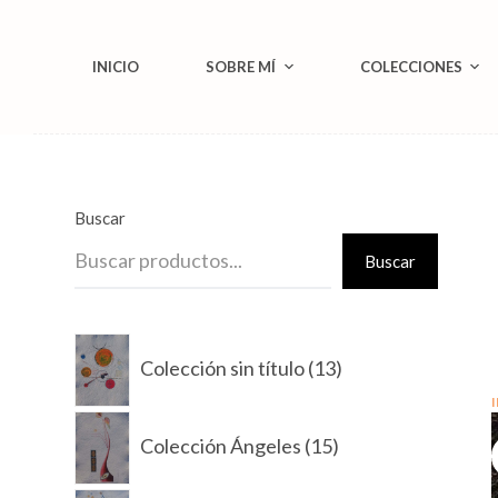
S
a
INICIO
SOBRE MÍ
COLECCIONES
l
t
a
r
a
Buscar
l
Buscar
c
o
13
n
Colección sin título
13
productos
t
e
15
Colección Ángeles
15
n
productos
i