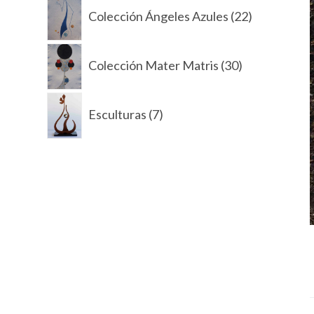
22
d
Colección Ángeles Azules
22
productos
o
30
Colección Mater Matris
30
productos
7
Esculturas
7
productos