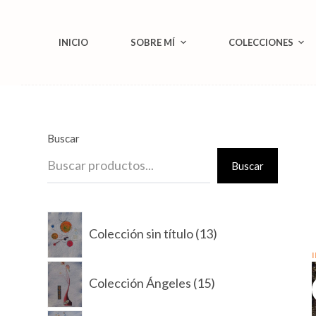
S
a
INICIO
SOBRE MÍ
COLECCIONES
l
t
a
r
a
Buscar
l
Buscar
c
o
13
n
Colección sin título
13
productos
t
e
15
Colección Ángeles
15
n
productos
i