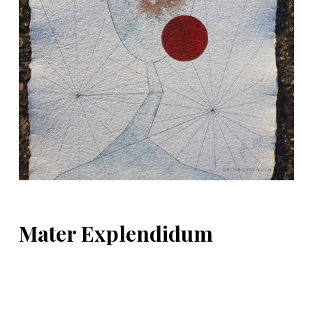
d
o
Mater Explendidum