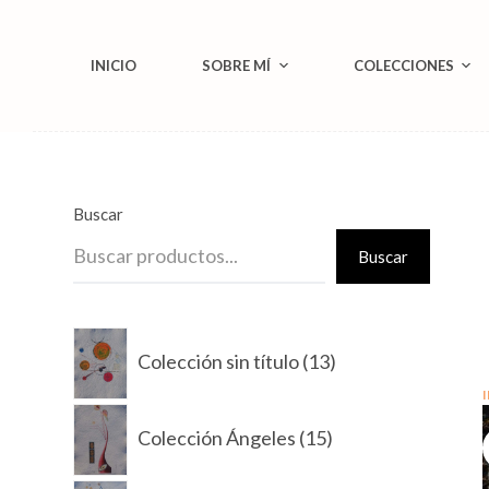
S
a
INICIO
SOBRE MÍ
COLECCIONES
l
t
a
r
a
Buscar
l
Buscar
c
o
13
n
Colección sin título
13
productos
t
e
15
Colección Ángeles
15
n
productos
i