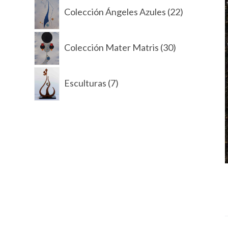
22
d
Colección Ángeles Azules
22
productos
o
30
Colección Mater Matris
30
productos
7
Esculturas
7
productos