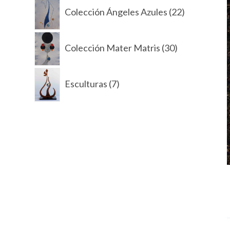
22
d
Colección Ángeles Azules
22
productos
o
30
Colección Mater Matris
30
productos
7
Esculturas
7
productos