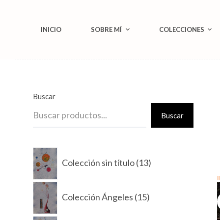
S
a
INICIO
SOBRE MÍ
COLECCIONES
l
t
a
r
a
Buscar
l
Buscar
c
o
13
n
Colección sin título
13
productos
t
e
15
Colección Ángeles
15
n
productos
i