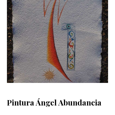
d
o
Pintura Ángel Abundancia