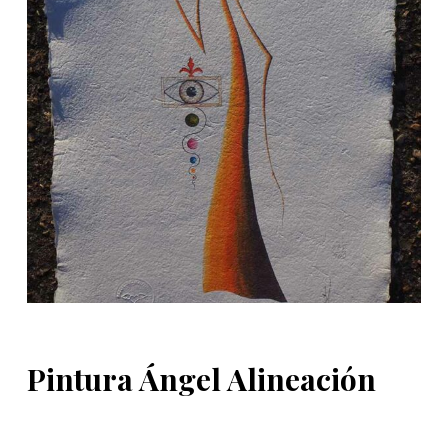
d
o
Pintura Ángel Alineación