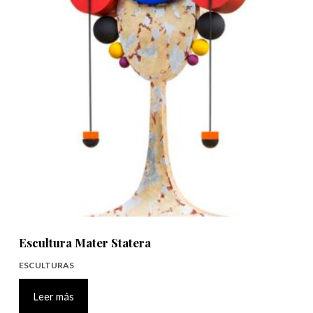
Escultura Mater Statera
ESCULTURAS
Leer más