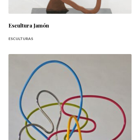
Escultura Jamón
ESCULTURAS