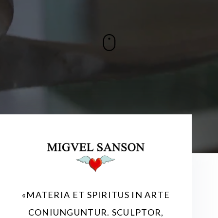
d
o
«MATERIA ET SPIRITUS IN ARTE
CONIUNGUNTUR. SCULPTOR,